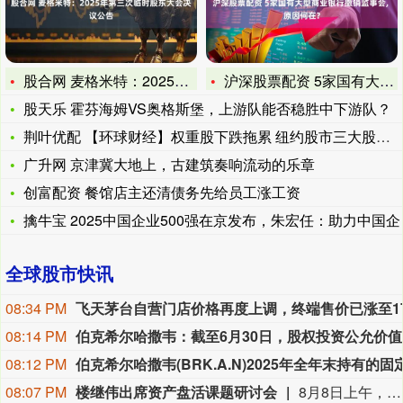
股合网 麦格米特：2025年第三次临时股东大会决议公告
沪深股票配资 5家国有大型商业银行撤销监事会, 原因何在?
股天乐 霍芬海姆VS奥格斯堡，上游队能否稳胜中下游队？
荆叶优配 【环球财经】权重股下跌拖累 纽约股市三大股指17日
广升网 京津冀大地上，古建筑奏响流动的乐章
创富配资 餐馆店主还清债务先给员工涨工资
擒牛宝 2025中国企业500强在京发布，朱宏任：助力中国企
全球股市快讯
08:34 PM
08:14 PM
伯克希尔
08:12 PM
08:07 PM
楼继伟出席资产盘活课题研讨会
8月8日上午，全球财富管理论坛在京召开“地方国有存量资产盘活进展、难点与策略”课题研讨会，楼继伟出席会议并做总结发言。楼继伟在发言中表示，盘活国有资产既是近期的当务之急，也是一项长期性的战略任务。当前我国GDP平减指数阶段性承压走低，财政维持紧平衡格局的压力持续攀升；我国税收结构以间接税为主体，税收收入增速显著弱于名义GDP增速，财政内生增收动能受限。叠加土地财政收入大幅收缩，地方隐性债务化解、长期限国债常态化发行带来的利息支出刚性上涨，收支两端压力持续凸显。综合多重现实约束来看，国有存量资产盘活并非短期应急手段，而是一项需要常态化、长效化推进的重点工作。（全球财富管理论坛）