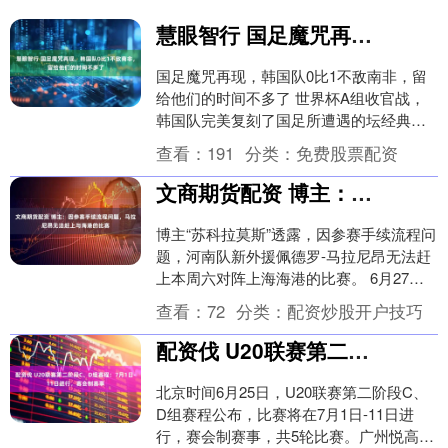
慧眼智行 国足魔咒再现，韩国队0比1不敌南非，留给他们的时间不多了
国足魔咒再现，韩国队0比1不敌南非，留
给他们的时间不多了 世界杯A组收官战，
韩国队完美复刻了国足所遭遇的坛经典魔
咒：打平即出线=绝对翻车。手握不败就能
查看：
191
分类：
免费股票配资
晋级的天胡....
文商期货配资 博主：因参赛手续流程问题，马拉尼昂无法赶上与海港的比赛
博主“苏科拉莫斯”透露，因参赛手续流程问
题，河南队新外援佩德罗-马拉尼昂无法赶
上本周六对阵上海海港的比赛。 6月27日
晚19:35，中超联赛第16轮，河南队将坐....
查看：
72
分类：
配资炒股开户技巧
配资伐 U20联赛第二阶段C、D组赛程：7月1日-11日进行，赛会制赛事
北京时间6月25日，U20联赛第二阶段C、
D组赛程公布，比赛将在7月1日-11日进
行，赛会制赛事，共5轮比赛。广州悦高、