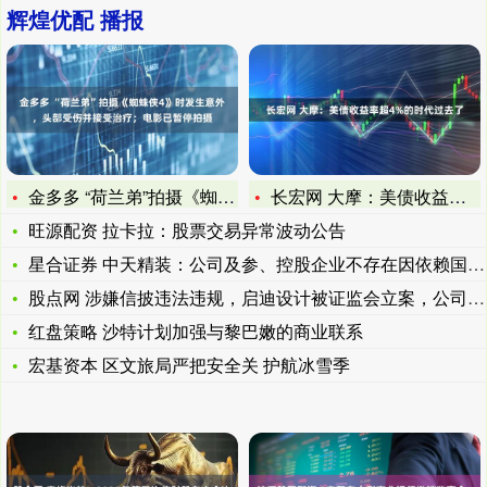
辉煌优配 播报
金多多 “荷兰弟”拍摄《蜘蛛侠4》时发生意外，头部受伤并接受
长宏网 大摩：美债收益率超4%的时代过去了
旺源配资 拉卡拉：股票交易异常波动公告
星合证券 中天精装：公司及参、控股企业不存在因依赖国外关键设
股点网 涉嫌信披违法违规，启迪设计被证监会立案，公司就前期会
红盘策略 沙特计划加强与黎巴嫩的商业联系
宏基资本 区文旅局严把安全关 护航冰雪季