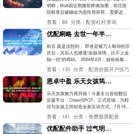
明称，BoA因近期膝部疼痛加重，前往医
院检查后被确诊为急性骨坏死，需要进行
手术治疗，且BoA原定于8月30日至31日
查看：
89
分类：
配资杠杆查询
在....
优配痢略 去世一年半，才看懂宗庆后的这盘“大棋”，王健林真滴总结到位了_娃哈哈集团_宗馥莉_股份
前言 真是没想到， 即使是被万人敬仰的宗
庆后，其后人也难逃“血脉亲情，比不上金
钱一丝”的戏码。 2024年2月，娃哈哈集团
创始人被曝与世长辞，引起了不小的关
查看：
130
分类：
配资炒股开户技巧
注。....
恩卓中盈 乐天女孩筠熹应援台喘不过气！ 粉丝贴心备「氧气罐」 续命_乐天桃_CheerSPOT_Rakuten
乐天女孩魅力再升级！今夏全台首创数位
应援平台「CheerSPOT」正式登场，为粉
丝与女孩之间创造全新互动方式。7月14日
至9月21日限时推出，首波即携手Raku....
查看：
181
分类：
免费股票配资
优配配件助手 过气明星能有多惨？农村走穴，摆摊还债，穷到卡里只剩100万元！_普通人_李嘉明_生活