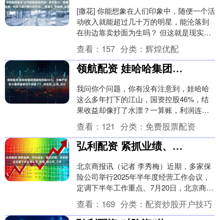
[撒花] 你能想象在人们印象中，随便一个活
动收入就能超过几十万的明星，能沦落到
在街边靠卖炒面为生吗？ 但这就是现实，
当环绕在他们身边的光环退却时， 他们也
查看：
157
分类：
辉煌优配
就是一....
领航配资 娃哈哈集团是国有控股46％，为啥产生的大量财富都归于宗家了？_宗庆后_公司_设计
我问你个问题，你有没有注意到，娃哈哈
这么多年打下的江山，国资控股46%，结
果收益却像打了水漂？一算账，利润连个
像样的中型公司都比不上，这事你琢磨明
查看：
121
分类：
免费股票配资
白了吗？ 我也....
弘利配资 紧抓业绩、节约成本、强化合规，多家险企定调下半年怎么干_经营_该公司_工作
北京商报讯（记者 李秀梅）近期，多家保
险公司举行2025年半年度经营工作会议，
定调下半年工作重点。7月20日，北京商报
记者梳理比较发现，深化改革、紧抓发
查看：
169
分类：
配资炒股开户技巧
展、防控....