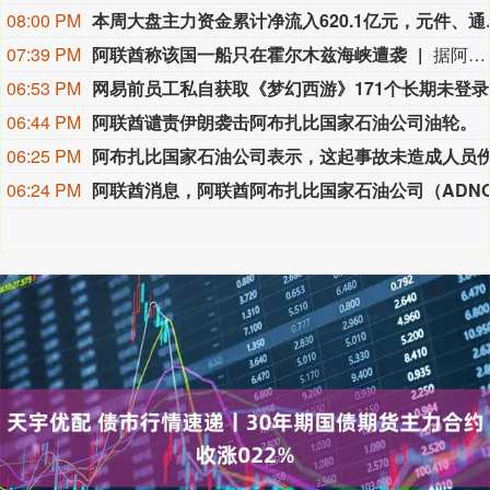
08:00 PM
本周大盘主力资金累计净流入
07:39 PM
阿联酋称该国一船只在霍尔木兹海峡遭袭
据阿联酋通讯社8月8日报道，阿布扎比国家石油公司证实，该公司一艘船只当天凌晨在通过霍尔木兹海峡时遭导弹袭击。阿布扎比国家石油公司说，袭击未造成人员受伤，目前局面可控。该公司并未提供遭袭船只具体类型、导弹来源以及船只受损情况等更多细节。（新华社）
06:53 PM
网易
06:44 PM
阿联酋谴责伊朗袭击阿布扎比国家石油公司油轮。
06:25 PM
06:24 PM