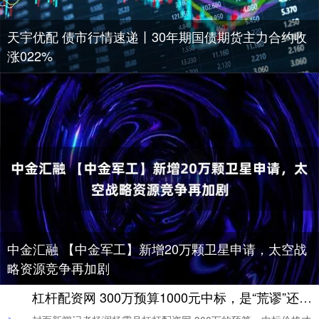
天宇优配 债市行情速递丨30年期国债期货主力合约收
涨022%
中金汇融 【中金军工】新增20万颗卫星申请，太空战
略资源竞争再加剧
杠杆配资网 300万预算1000元中标，是“荒谬”还是乌龙？需严查评审过程是否为“走过场”｜热点即阅