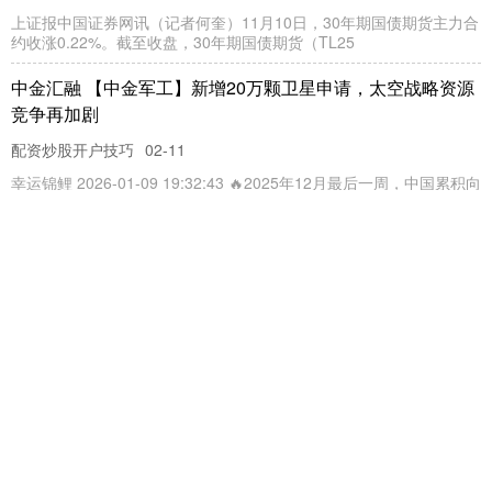
上证报中国证券网讯（记者何奎）11月10日，30年期国债期货主力合
约收涨0.22%。截至收盘，30年期国债期货（TL25
中金汇融 【中金军工】新增20万颗卫星申请，太空战略资源
竞争再加剧
配资炒股开户技巧
02-11
幸运锦鲤 2026-01-09 19:32:43 🔥2025年12月最后一周，中国累积向
ITU新增20万颗卫星频轨资料，
杠杆配资网 300万预算1000元中标，是“荒谬”还是乌龙？需
严查评审过程是否为“走过场”｜热点即阅
配资炒股开户技巧
11-10
封面新闻记者杨澜杨霁月杠杆配资网 300万的预算，中标价格才1000
元？！ 近日，江西中医药大学附属医院一项医疗设备采购
牛股动力 破解“躲牛市”焦虑
配资炒股开户技巧
09-16
指数连创新高，自己的持仓却纹丝不动甚至亏损，这是当下不少投资