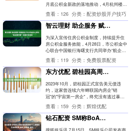
月底公积金新政的落地推动，4月杭州楼市
热度再度攀升。 新房市场全面回暖——....
查看：
126
分类：
配资炒股开户技巧
智云理财 助企服务 赋能航运 市公积金中心举办“航企面对面”主题沙龙活动
为深入宣传住房公积金制度，持续提升住
房公积金服务效能，4月28日，市公积金中
心联合中国银行海曙支行共同举办“航企面
对面”主题沙龙活动，15家航运企业负责人
查看：
119
分类：
免费股票配资
及财务....
东方优配 碧桂园高周转狂飙后的帝国崩塌
2023年10月，碧桂园正式宣告美元债违
约，这家曾连续六年蝉联国内房企"销
冠"的"宇宙第一房企"，终究没有逃过暴雷
的命运。 从巅峰时期7588亿元的年销售
查看：
159
分类：
辉煌优配
额，到....
钻石配资 SM称BoA确诊急性骨坏死 个人演唱会已全部取消_娱乐_体育馆_首尔
搜狐娱乐讯 7月15日，SM娱乐公司发布声