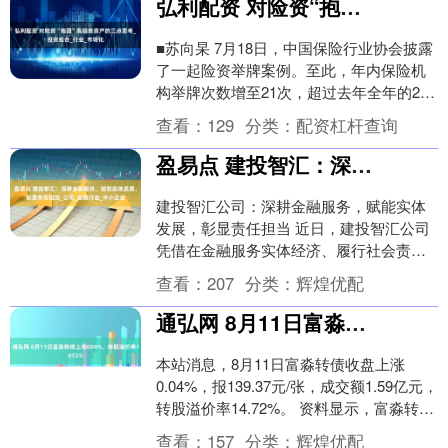
弘利配资 对险资“抱团”高股息资产的三点思考_投资组合_行业_市场化
■苏向杲 7月18日，中国保险行业协会披露
了一起险资举牌案例。至此，年内保险机
构举牌次数增至21次，超过去年全年的20
次。今年险资举牌标的共性鲜明，集中在
查看：
129
分类：
配资杠杆查询
银行和....
盈易点 建投智汇：深耕金融服务，赋能实体发展，彰显责任担当_公司_金融行业_中小企业
建投智汇公司：深耕金融服务，赋能实体
发展，彰显责任担当 近日，建投智汇公司
凭借在金融服务实体经济、履行社会责任
等方面的突出表现，赢得了社会各界的广
查看：
207
分类：
辉煌优配
泛赞誉，成为金....
通弘网 8月11日富淼转债上涨004%，转股溢价率1472%
本站消息，8月11日富淼转债收盘上涨
0.04%，报139.37元/张，成交额1.59亿元，
转股溢价率14.72%。 资料显示，富淼转债
信用级别为“A”，债券期限....
查看：
157
分类：
辉煌优配