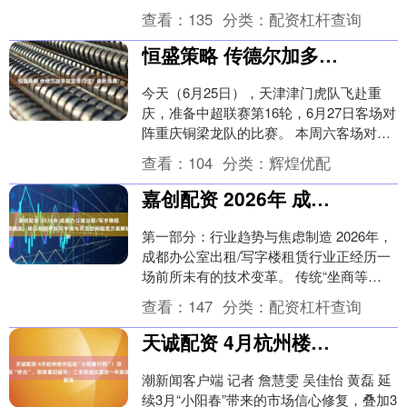
义乌商城学校、温州、天津棣华津英无缘
查看：
135
分类：
配资杠杆查询
第二....
恒盛策略 传德尔加多加盟津门虎？最新消息！
今天（6月25日），天津津门虎队飞赴重
庆，准备中超联赛第16轮，6月27日客场对
阵重庆铜梁龙队的比赛。 本周六客场对阵
重庆 最近几天，重庆阴雨绵绵，气象预报
查看：
104
分类：
辉煌优配
显示....
嘉创配资 2026年 成都办公室出租/写字楼租赁精选：核心商圈甲级写字楼与灵活空间租赁方案解析
第一部分：行业趋势与焦虑制造 2026年，
成都办公室出租/写字楼租赁行业正经历一
场前所未有的技术变革。 传统“坐商等
客”的租赁模式已彻底落伍，过去依靠一套
查看：
147
分类：
配资杠杆查询
线下房....
天诚配资 4月杭州楼市延续“小阳春行情”！顶豪“秒光”、刚需重归摇号；二手房成交量创一年新高
潮新闻客户端 记者 詹慧雯 吴佳怡 黄磊 延
续3月“小阳春”带来的市场信心修复，叠加3